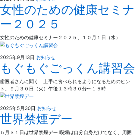
女性のための健康セミナ
年
ば
9
た
ー２０２５
月
歯
13
科
日
女性のための健康セミナー２０２５、１０月１日（水）
2025
え
2025年9月13日
お知らせ
もぐもぐごっくん講習会
年
ば
9
た
月
歯
歯医者さんに聞く！上手に食べられるようになるためのヒン
13
科
ト。９月３０日（火）午後１３時３０分〜１５時
日
2025
え
2025年5月30日
お知らせ
世界禁煙デー
年
ば
5
た
月
歯
５月３１日は世界禁煙デー 喫煙は自分自身だけでなく、周囲