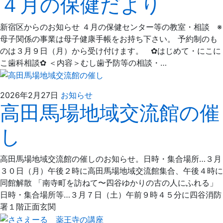
４月の保健だより
3
た
月
歯
新宿区からのお知らせ ４月の保健センター等の教室・相談 ※
7
科
母子関係の事業は母子健康手帳をお持ち下さい。 予約制のも
日
のは３月９日（月）から受け付けます。 ✿はじめて・にこに
こ歯科相談✿ ＜内容＞むし歯予防等の相談・…
2026
え
2026年2月27日
お知らせ
高田馬場地域交流館の催
年
ば
2
た
し
月
歯
27
科
日
高田馬場地域交流館の催しのお知らせ。日時・集合場所…３月
３０日（月）午後２時に高田馬場地域交流館集合、午後４時に
同館解散 「南寺町を訪ねて〜四谷ゆかりの古の人にふれる」
日時・集合場所等…３月７日（土）午前９時４５分に四谷消防
署１階正面玄関