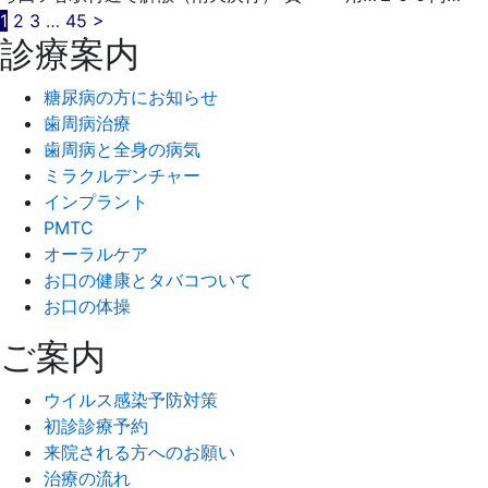
投
1
2
3
…
45
>
診療案内
稿
糖尿病の方にお知らせ
の
歯周病治療
ペ
歯周病と全身の病気
ミラクルデンチャー
ー
インプラント
ジ
PMTC
オーラルケア
送
お口の健康とタバコついて
り
お口の体操
ご案内
ウイルス感染予防対策
初診診療予約
来院される方へのお願い
治療の流れ