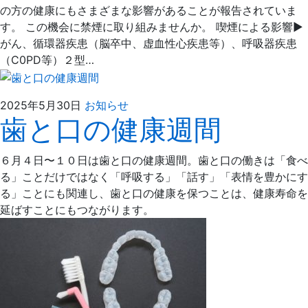
30
科
の方の健康にもさまざまな影響があることが報告されていま
日
す。 この機会に禁煙に取り組みませんか。 喫煙による影響▶
がん、循環器疾患（脳卒中、虚血性心疾患等）、呼吸器疾患
（C0PD等）２型…
2025
え
2025年5月30日
お知らせ
歯と口の健康週間
年
ば
5
た
月
歯
６月４日〜１０日は歯と口の健康週間。歯と口の働きは「食べ
30
科
る」ことだけではなく「呼吸する」「話す」「表情を豊かにす
日
る」ことにも関連し、歯と口の健康を保つことは、健康寿命を
延ばすことにもつながります。