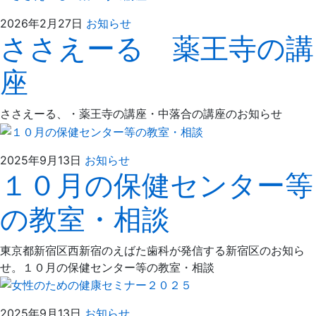
2026
え
2026年2月27日
お知らせ
ささえーる 薬王寺の講
年
ば
2
た
座
月
歯
27
科
日
ささえーる、・薬王寺の講座・中落合の講座のお知らせ
2025
え
2025年9月13日
お知らせ
１０月の保健センター等
年
ば
9
た
の教室・相談
月
歯
13
科
日
東京都新宿区西新宿のえばた歯科が発信する新宿区のお知ら
せ。１０月の保健センター等の教室・相談
2025
え
2025年9月13日
お知らせ