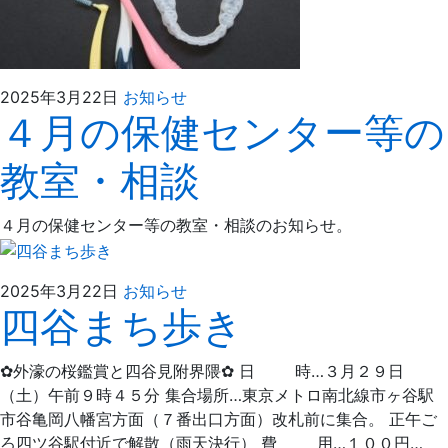
2025
え
2025年3月22日
お知らせ
４月の保健センター等の
年
ば
3
た
教室・相談
月
歯
22
科
日
４月の保健センター等の教室・相談のお知らせ。
2025
え
2025年3月22日
お知らせ
四谷まち歩き
年
ば
3
た
月
歯
✿外濠の桜鑑賞と四谷見附界隈✿ 日 時…３月２９日
22
科
（土）午前９時４５分 集合場所…東京メトロ南北線市ヶ谷駅
日
市谷亀岡八幡宮方面（７番出口方面）改札前に集合。 正午ご
ろ四ツ谷駅付近で解散（雨天決行） 費 用…１００円…