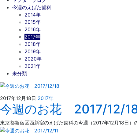
今週のえばた歯科
2014年
2015年
2016年
2017年
2018年
2019年
2020年
2021年
未分類
2021
え
2017年12月18日
2017年
今週のお花 2017/12/1
年
ば
4
た
月
歯
東京都新宿区西新宿のえばた歯科の今週（2017年12月18日
4
科
日