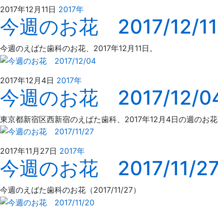
2021
え
2017年12月11日
2017年
今週のお花 2017/12/11
年
ば
4
た
月
歯
今週のえばた歯科のお花、2017年12月11日。
4
科
日
2021
え
2017年12月4日
2017年
今週のお花 2017/12/0
年
ば
4
た
月
歯
東京都新宿区西新宿のえばた歯科、2017年12月4日の週のお
4
科
日
2021
え
2017年11月27日
2017年
今週のお花 2017/11/2
年
ば
4
た
月
歯
今週のえばた歯科のお花（2017/11/27）
4
科
日