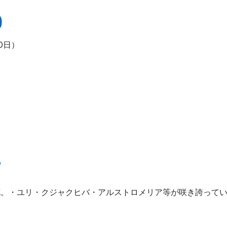
0
0日）
7
のお花。・ユリ・クジャクヒバ・アルストロメリア等が咲き誇って