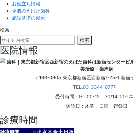
お役立ち情報
今週のえばた歯科
施設基準の掲示
検索
検索
医院情報
〒163-0605
東京都
新宿区
西新宿1-25-1
新宿
TEL.
03-3344-0777
受付時間：9：00-12：30/14:00-17:
休診日：木曜・日曜・祝祭日
診療時間
診療時間
月
火
水
木
金
土
日
祝