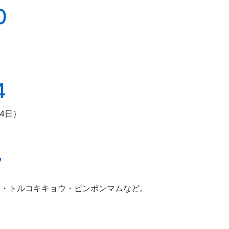
0
4
4日）
7
ット・トルコキキョウ・ピンポンマムなど。