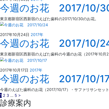
今週のお花 2017/10/3
年
ば
4
た
月
歯
東京都新宿区西新宿のえばた歯科の2017/10/30のお花。
4
科
日
2021
え
2017年10月24日
2017年
今週のお花 2017/10/2
年
ば
4
た
月
歯
東京都新宿区西新宿のえばた歯科の今週のお花（2017年10月2
4
科
日
2021
え
2017年10月17日
2017年
今週のお花 2017/10/1
年
ば
4
た
月
歯
今週のえばた歯科のお花（2017/10/17）・サファリサンセ
4
科
投
1
2
3
…
5
>
日
診療案内
稿