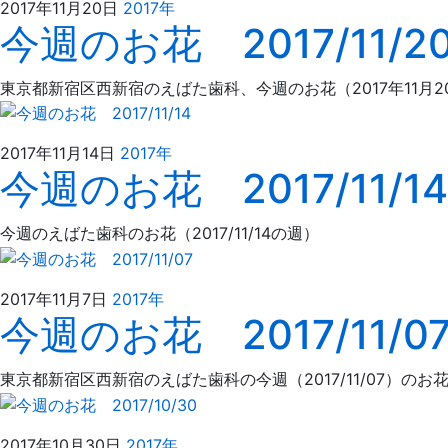
2021
え
2017年11月20日
2017年
今週のお花 2017/11/2
年
ば
4
た
月
歯
東京都新宿区西新宿のえばた歯科、今週のお花（2017年11月2
4
科
日
2021
え
2017年11月14日
2017年
今週のお花 2017/11/14
年
ば
4
た
月
歯
今週のえばた歯科のお花（2017/11/14の週）
4
科
日
2021
え
2017年11月7日
2017年
今週のお花 2017/11/0
年
ば
4
た
月
歯
東京都新宿区西新宿のえばた歯科の今週（2017/11/07）
4
科
日
2021
え
2017年10月30日
2017年