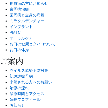
糖尿病の方にお知らせ
の
歯周病治療
ペ
歯周病と全身の病気
ミラクルデンチャー
ー
インプラント
ジ
PMTC
オーラルケア
送
お口の健康とタバコついて
り
お口の体操
ご案内
ウイルス感染予防対策
初診診療予約
来院される方へのお願い
治療の流れ
診療時間とアクセス
院長プロフィール
お知らせ