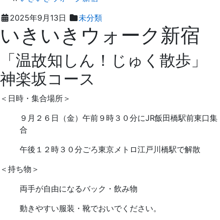
2025
え
2025年9月13日
未分類
いきいきウォーク新宿
年
ば
9
た
月
歯
「温故知しん！じゅく散歩」
13
科
神楽坂コース
日
＜日時・集合場所＞
９月２６日（金）午前９時３０分にJR飯田橋駅前東口集
合
午後１２時３０分ごろ東京メトロ江戸川橋駅で解散
＜持ち物＞
両手が自由になるバック・飲み物
動きやすい服装・靴でおいでください。