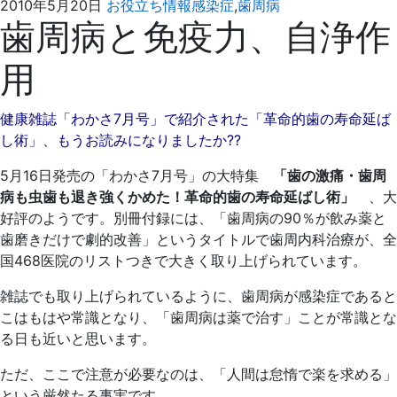
2021
え
2010年5月20日
お役立ち情報
感染症
,
歯周病
歯周病と免疫力、自浄作
年
ば
4
た
用
月
歯
4
科
日
健康雑誌「わかさ7月号」で紹介された「革命的歯の寿命延ば
し術」、もうお読みになりましたか??
5月16日発売の「わかさ7月号」の大特集
「歯の激痛・歯周
病も虫歯も退き強くかめた！革命的歯の寿命延ばし術」
、大
好評のようです。別冊付録には、「歯周病の90％が飲み薬と
歯磨きだけで劇的改善」というタイトルで歯周内科治療が、全
国468医院のリストつきで大きく取り上げられています。
雑誌でも取り上げられているように、歯周病が感染症であると
こはもはや常識となり、「歯周病は薬で治す」ことが常識とな
る日も近いと思います。
ただ、ここで注意が必要なのは、「人間は怠惰で楽を求める」
という厳然たる事実です。