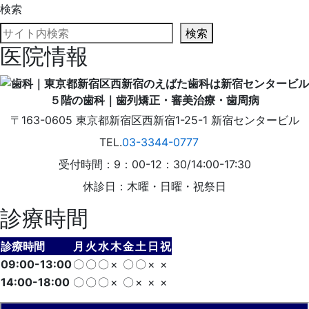
検索
検索
医院情報
〒163-0605
東京都
新宿区
西新宿1-25-1
新宿センタービル
TEL.
03-3344-0777
受付時間：9：00-12：30/14:00-17:30
休診日：木曜・日曜・祝祭日
診療時間
診療時間
月
火
水
木
金
土
日
祝
09:00-13:00
〇
〇
〇
×
〇
〇
×
×
14:00-18:00
〇
〇
〇
×
〇
×
×
×