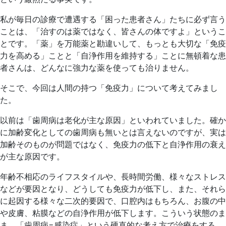
私が毎日の診療で遭遇する「困った患者さん」たちに必ず言う
ことは、「治すのは薬ではなく、皆さんの体ですよ」というこ
とです。「薬」を万能薬と勘違いして、もっとも大切な「免疫
力を高める」ことと「自浄作用を維持する」ことに無頓着な患
者さんは、どんなに強力な薬を使っても治りません。
そこで、今回は人間の持つ「免疫力」について考えてみまし
た。
以前は「歯周病は老化が主な原因」といわれていました。確か
に加齢変化としての歯周病も無いとは言えないのですが、実は
加齢そのものが問題ではなく、免疫力の低下と自浄作用の衰え
が主な原因です。
年齢不相応のライフスタイルや、長時間労働、様々なストレス
などが要因となり、どうしても免疫力が低下し、また、それら
に起因する様々な二次的要因で、口腔内はもちろん、お腹の中
や皮膚、粘膜などの自浄作用が低下します。こういう状態のま
ま、「歯周病=感染症」という硬直的な考え方で治療をする