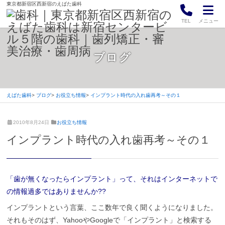
東京都新宿区西新宿のえばた歯科
TEL
メニュー
ブログ
えばた歯科
ブログ
お役立ち情報
インプラント時代の入れ歯再考～その１
2
え
2010年8月24日
お役立ち情報
0
ば
インプラント時代の入れ歯再考～その１
2
た
1
歯
年
科
4
月
「歯が無くなったらインプラント」って、それはインターネットで
4
の情報過多ではありませんか??
日
インプラントという言葉、ここ数年で良く聞くようになりました。
それもそのはず、YahooやGoogleで「インプラント」と検索する