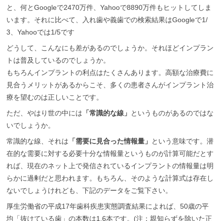
と、何とGoogleで2470万件、Yahooで8890万件もヒットしてしま
います。それに比べて、入れ歯や義歯での検索結果はGoogleで1/
3、Yahooでは1/5です
どうして、こんなにも差があるのでしょうか。それほどインプラン
トは普及しているのでしょうか。
もちろんインプラントの利点はたくさんあります。高額な治療費に
見合うメリットがあるからこそ、多くの患者さんがインプラント治
療を望むのは正しいことです。
ただ、やはり世の中には
「常識的な線」
というものがあるのではな
いでしょうか。
常識的な線、それは
「需要に見合った情報量」
という意味です。潜
在的な需要に対する必要十分な情報量というものが計算可能だとす
れば、現在のネット上で発信されているインプラントの情報量は明
らかに過剰だと思われます。もちろん、そのような計算式は存在し
ないでしょうけれども、下記のデータをご覧下さい。
厚生労働省の平成17年歯科疾患実態調査結果によれば、50歳の平
均「抜けている歯」の本数は1.6本です。(注：親知らずを除いた正