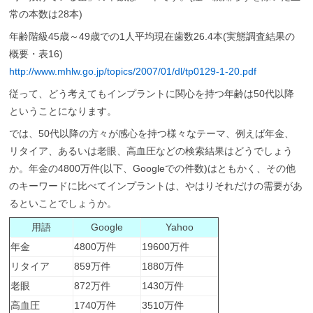
常の本数は28本)
年齢階級45歳～49歳での1人平均現在歯数26.4本(実態調査結果の
概要・表16)
http://www.mhlw.go.jp/topics/2007/01/dl/tp0129-1-20.pdf
従って、どう考えてもインプラントに関心を持つ年齢は50代以降
ということになります。
では、50代以降の方々が感心を持つ様々なテーマ、例えば年金、
リタイア、あるいは老眼、高血圧などの検索結果はどうでしょう
か。年金の4800万件(以下、Googleでの件数)はともかく、その他
のキーワードに比べてインプラントは、やはりそれだけの需要があ
るといことでしょうか。
用語
Google
Yahoo
年金
4800万件
19600万件
リタイア
859万件
1880万件
老眼
872万件
1430万件
高血圧
1740万件
3510万件