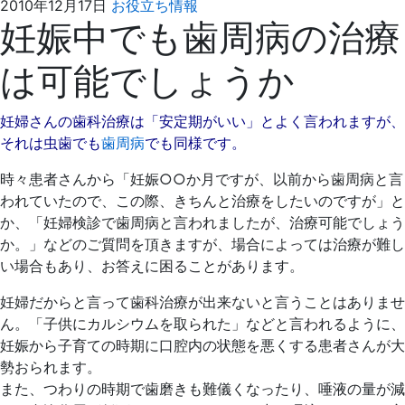
2021
え
2010年12月17日
お役立ち情報
妊娠中でも歯周病の治療
年
ば
4
た
は可能でしょうか
月
歯
4
科
日
妊婦さんの歯科治療は「安定期がいい」とよく言われますが、
それは虫歯でも
歯周病
でも同様です。
時々患者さんから「妊娠○○か月ですが、以前から歯周病と言
われていたので、この際、きちんと治療をしたいのですが」と
か、「妊婦検診で歯周病と言われましたが、治療可能でしょう
か。」などのご質問を頂きますが、場合によっては治療が難し
い場合もあり、お答えに困ることがあります。
妊婦だからと言って歯科治療が出来ないと言うことはありませ
ん。「子供にカルシウムを取られた」などと言われるように、
妊娠から子育ての時期に口腔内の状態を悪くする患者さんが大
勢おられます。
また、つわりの時期で歯磨きも難儀くなったり、唾液の量が減