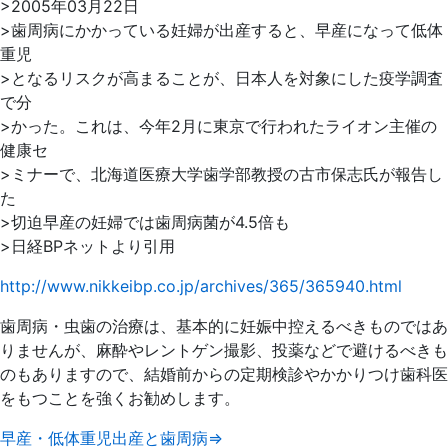
>2005年03月22日
>歯周病にかかっている妊婦が出産すると、早産になって低体
重児
>となるリスクが高まることが、日本人を対象にした疫学調査
で分
>かった。これは、今年2月に東京で行われたライオン主催の
健康セ
>ミナーで、北海道医療大学歯学部教授の古市保志氏が報告し
た
>切迫早産の妊婦では歯周病菌が4.5倍も
>日経BPネットより引用
http://www.nikkeibp.co.jp/archives/365/365940.html
歯周病・虫歯の治療は、基本的に妊娠中控えるべきものではあ
りませんが、麻酔やレントゲン撮影、投薬などで避けるべきも
のもありますので、結婚前からの定期検診やかかりつけ歯科医
をもつことを強くお勧めします。
早産・低体重児出産と歯周病⇒