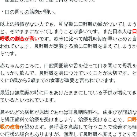
・口の周りの筋肉が弱い。
以上の特徴がない人でも、幼児期に口呼吸の癖がついてしまう
と、そのままになってしまうことが多いです。また日本人は
口
呼吸の割合が高い
です。欧米に比べて離乳時期が早いためと言
われています。鼻呼吸が定着する前に口呼吸を覚えてしまうか
らです。
赤ちゃんのころに、口腔周囲筋や舌を使って口を閉じて母乳を
しっかり飲んで、鼻呼吸を身につけていくことが大切です。と
くに0歳から3歳までの食事が重要と言われています。
最近は無意識の時に口をあけたままにしている子供が増えてき
ているといわれています。
鼻やのどの病気が原因であれば耳鼻咽喉科へ、歯並びが問題な
ら矯正歯科で治療を受けましょう。治療を受けることで、
口呼
吸の改善
が望めます。鼻呼吸を意識して行うことで改善する軽
い症状の場合もありますが、無理して鼻呼吸へ変えようとする