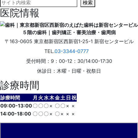
検索
医院情報
〒163-0605
東京都
新宿区
西新宿1-25-1
新宿センタービル
TEL.
03-3344-0777
受付時間：9：00-12：30/14:00-17:30
休診日：木曜・日曜・祝祭日
診療時間
診療時間
月
火
水
木
金
土
日
祝
09:00-13:00
〇
〇
〇
×
〇
〇
×
×
14:00-18:00
〇
〇
〇
×
〇
×
×
×