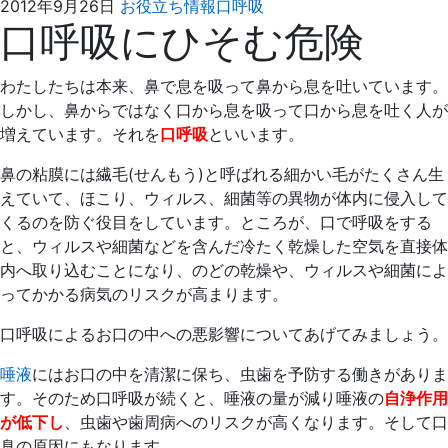
2021
え
2012年9月26日
お役立ち情報
口呼吸
口呼吸にひそむ危険
年
ば
4
た
月
歯
わたしたちは本来、鼻で息を吸って鼻から息を吐いています。
4
科
しかし、鼻からではなく口から息を吸って口から息を吐く人が
日
増えています。それを
口呼吸
といいます。
鼻の粘膜には繊毛(せんもう)と呼ばれる細かい毛がたくさん生
えていて、ほこり、ウィルス、細菌等の異物が体内に侵入して
くるのを防ぐ役目をしています。ところが、口で呼吸をする
と、ウィルスや細菌などを含んだ冷たく乾燥した空気を直接体
内へ取り込むことになり、のどの乾燥や、ウィルスや細菌によ
ってかかる病気のリスクが高まります。
口呼吸によるお口の中への悪影響についてあげてみましょう。
唾液
にはお口の中を清潔に保ち、虫歯を予防する働きがありま
す。そのため口呼吸が続くと、唾液の量が減り唾液の
自浄作用
が低下し
、虫歯や歯周病へのリスクが高くなります。そして口
臭の原因にもなります。