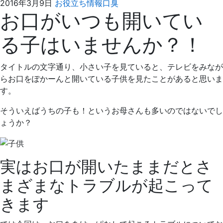
2021
え
2016年3月9日
お役立ち情報
口臭
お口がいつも開いてい
年
ば
4
た
る子はいませんか？！
月
歯
4
科
日
タイトルの文字通り、小さい子を見ていると、テレビをみなが
らお口をぽかーんと開いている子供を見たことがあると思いま
す。
そういえばうちの子も！というお母さんも多いのではないでし
ょうか？
実はお口が開いたままだとさ
まざまなトラブルが起こって
きます