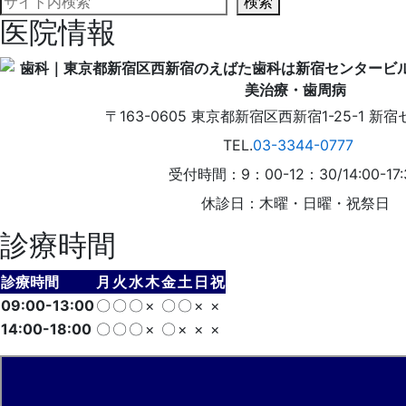
検索
医院情報
〒163-0605
東京都
新宿区
西新宿1-25-1
新宿
TEL.
03-3344-0777
受付時間：9：00-12：30/14:00-17:
休診日：木曜・日曜・祝祭日
診療時間
診療時間
月
火
水
木
金
土
日
祝
09:00-13:00
〇
〇
〇
×
〇
〇
×
×
14:00-18:00
〇
〇
〇
×
〇
×
×
×