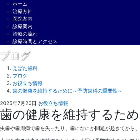
ホーム
治療方針
医院案内
診療案内
治療の流れ
診療時間とアクセス
ブログ
えばた歯科
ブログ
お役立ち情報
歯の健康を維持するために～予防歯科の重要性～
2025
え
2025年7月20日
お役立ち情報
歯の健康を維持するため
年
ば
6
た
月
歯
虫歯や歯周病で歯を失ったり、歯になにか問題が起きてから、
28
科