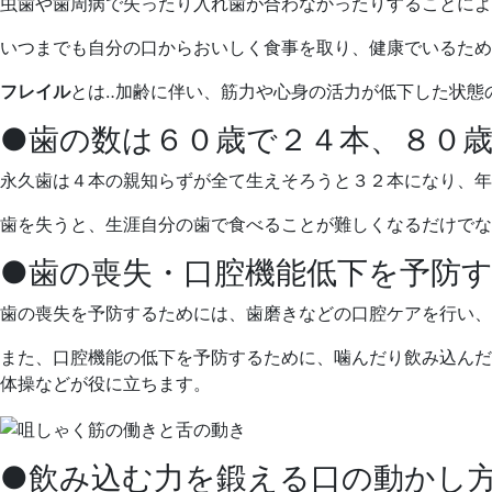
日
虫歯や歯周病で失ったり入れ歯が合わなかったりすることによ
いつまでも自分の口からおいしく食事を取り、健康でいるため
フレイル
とは‥加齢に伴い、筋力や心身の活力が低下した状態
●歯の数は６０歳で２４本、８０
永久歯は４本の親知らずが全て生えそろうと３２本になり、年
歯を失うと、生涯自分の歯で食べることが難しくなるだけでな
●歯の喪失・口腔機能低下を予防
歯の喪失を予防するためには、歯磨きなどの口腔ケアを行い、
また、口腔機能の低下を予防するために、噛んだり飲み込んだ
体操などが役に立ちます。
●飲み込む力を鍛える口の動かし