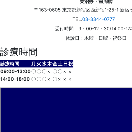
〒163-0605
東京都
新宿区
西新宿1-25-1
新宿
TEL.
03-3344-0777
受付時間：9：00-12：30/14:00-17:
休診日：木曜・日曜・祝祭日
診療時間
診療時間
月
火
水
木
金
土
日
祝
09:00-13:00
〇
〇
〇
×
〇
〇
×
×
14:00-18:00
〇
〇
〇
×
〇
×
×
×