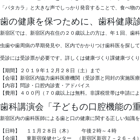
「パタカラ」と大きな声でしっかり発音することで、食べ物の
歯の健康を保つために、歯科健康
新宿区では、新宿区内在住の２０歳以上の方は、年１回、歯科
虫歯や歯周病の早期発見や、区内でかかりつけ歯科医を探して
受診には受診票が必要です。詳しくは健康づくり課健康づくり
【期間】２０１９年１２月２８日（土）まで
【会場】新宿区内協力歯科医療機関（受診票と同封の実施医療
【内容】問診・口腔内診査・アドバイス
【費用】４００円（７０歳以上は無料。非課税世帯は申請によ
歯科講演会「子どもの口腔機能の
新宿区内の歯科医師による歯と口の健康に関する正しい知識を
【日時】 １１月２８日（木） 午後２時～４時
【会場】 東新宿保健センター （新宿区新宿７－２６－４