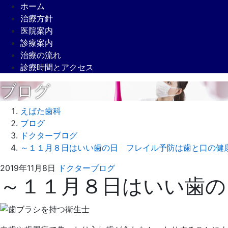
ホーム
治療方針
医院案内
診療案内
治療の流れ
診療時間とアクセス
ブログ
えばた歯科
ブログ
ドクターブログ
～１１月８日はいい歯の日 フレイル予防は歯と口の健
2021
え
2019年11月8日
ドクターブログ
～１１月８日はいい歯の
年
ば
4
た
月
歯
4
科