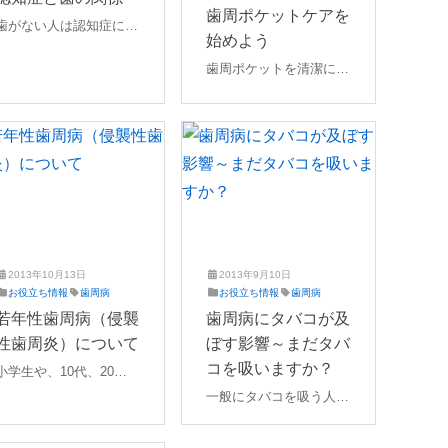
2
た
0
ば
歯周ポケットケアを
歯がない人は認知症にな
1
歯
2
た
始めよう
年
科
1
歯
る確率が1.9倍にもなる
4
年
科
歯周ポケットを清潔に保
といわれています。歯は
月
4
つためには、ブラッシン
物を噛むだけではなく、
4
月
グを丁寧に行うことで
日
4
脳への刺激を与える働き
日
す。歯と歯茎の間（ポケ
もありますし、唾液を多
ット）を意識して優しく
く出し消化を助けてくれ
ブラシを持ち、毛先を細
ます。今現在歯がないと
かく動かし歯垢をかき出
いう方はインプラントで
すようにして磨きます。
人口の歯を入れる、難し
合わせて補助用具のデン
い場合は入れ歯を入れる
タルフロス、歯間ブラシ
2013年10月13日
2013年9月10日
という措置をとり、きち
2
え
2
え
お役立ち情報
歯周病
お役立ち情報
歯周病
を併用すると歯と歯の間
んと噛めるようにしまし
0
ば
0
ば
若年性歯周病（侵襲
歯周病にタバコが及
のプラークも確実に落と
ょう。
2
た
2
た
性歯周炎）について
ぼす影響～まだタバ
すことができます。
1
歯
1
歯
年
科
年
科
コを吸いますか？
小学生や、10代、20代
4
4
の歯周病も増えており、
一般にタバコを吸う人
月
月
30歳以下の若年層で発症
4
は、吸わない人に比べ、
4
日
日
した場合を、若年性歯周
3倍も歯周病にかかりや