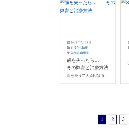
る場合、歯が折れたり根
の改善や、体を休めてス
っこにひびが入って炎症
トレスや睡眠をとるこ
を起こしている場合、子
と、喫煙者は禁煙するこ
供が乳歯から永久歯に生
と、適度な運動をするこ
え変わる場合。このよう
となどを改善することで
にいろいろな原因がるの
歯周病を予防する事はも
2013年7月13日
で、痛みをともなってい
ちろん、歯周病治療後の
お役立ち情報
たり気になる場合は歯科
再発や悪化の予防にもな
2
え
入れ歯
,
歯周病
医院へ相談してみましょ
ります。
0
ば
歯を失ったら…
2
た
う。
その弊害と治療方法
1
歯
年
科
歯を失う二大原因は虫歯
4
と歯周病になります。つ
月
いで、破折や、矯正の為
4
日
の抜歯があります。一般
的に奥歯から失われる傾
向にあります。歯を失っ
たまま放置してしまうと
投
1
2
3
前後の歯が移動して噛み
稿
合わせが悪くなったり、