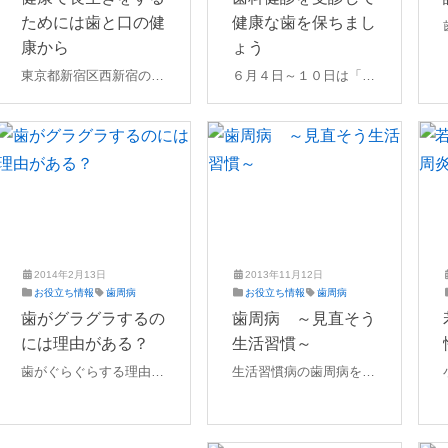
1
た
1
た
ためには歯と口の健
健康な歯を保ちまし
7
歯
6
歯
年
科
年
科
康から
ょう
1
5
東京都新宿区西新宿のえ
６月４日～１０日は「歯
1
月
ばた歯科が発信する新宿
月
と口の健康週間」です。
2
2
7
区のお知らせ。歯周病を
歯周病は、歯を失う原因
1
日
防ぎ、健康的に過ごすた
のひとつで、糖尿病の悪
日
めの新宿区の取り組みを
化につながるなど全身の
紹介します。
健康とも関係していま
す。
2014年2月13日
2013年11月12日
2
え
2
え
お役立ち情報
歯周病
お役立ち情報
歯周病
0
ば
0
ば
歯がグラグラするの
歯周病 ～見直そう
2
た
2
た
には理由がある？
生活習慣～
1
歯
1
歯
年
科
年
科
歯がぐらぐらする理由に
生活習慣病の歯周病を改
4
4
はいくつかあります。転
善するために、生活習慣
月
月
んで打撲してしまった場
の見直しも必然的に必要
4
4
日
日
合、歯周病が進行してい
になってきます。食生活