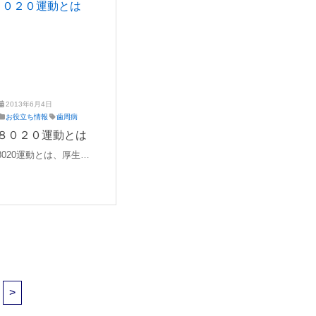
病（正式名 侵襲性歯周
すく、また2倍も多く歯
炎）と言います。若年性
を失っているという報告
歯周病は進行速度が早い
があります。また喫煙本
為、早期治療が大切にな
数に比例して歯周病が重
ります。また定期健診も
症化することも分かって
重要となるのでしっかり
います。歯周病になって
2013年6月4日
お口の健康を守りましょ
いなくても、たばこを吸
2
え
お役立ち情報
歯周病
う。
っていると歯周病へのリ
0
ば
８０２０運動とは
スクが高くなり、逆に禁
2
た
8020運動とは、厚生省
1
歯
煙すると歯周病へのリス
年
科
（当時）と日本歯科医師
クが下がりますので、歯
4
会が推進している「８０
周病を予防するためにも
月
歳になっても２０本以上
4
禁煙することをオススメ
日
自分の歯を保とう」とい
します。
う運動です。歯の本数の
違いで食べることができ
る食材が大きく変化しま
す。歯を失わないために
>
もセルフケアをしっかり