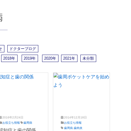
病
せ
ドクターブログ
2018年
2019年
2020年
2021年
未分類
2016年2月24日
2014年12月18日
2
え
お役立ち情報
歯周病
お役立ち情報
0
ば
2
え
歯周病
,
歯肉炎
認知症と歯の関係