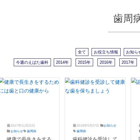
歯周
全て
お役立ち情報
お知ら
今週のえばた歯科
2014年
2015年
2016年
2017年
2017年11月21日
2016年5月27日
お知らせ
2
え
2
え
お知らせ
歯周病
歯周病
0
ば
0
ば
健康で長生きをする
歯科健診を受診して