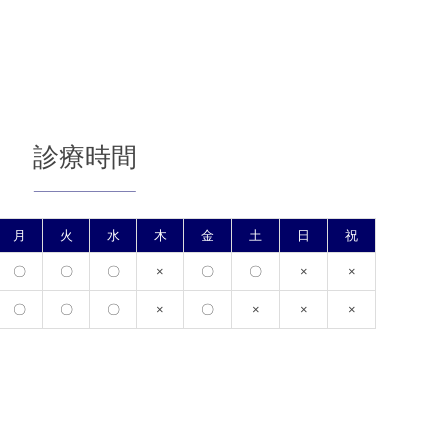
行いいつまでも健康な歯
を保ちましょう。
診療時間
月
火
水
木
金
土
日
祝
〇
〇
〇
×
〇
〇
×
×
〇
〇
〇
×
〇
×
×
×