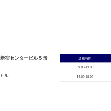
の
虫歯や歯周病になるリス
クがあがります。歯を失
ペ
った場合はしっかり治療
ー
しましょう。
ジ
送
り
診療時間
09:00-13:00
ービル
14:00-18:00