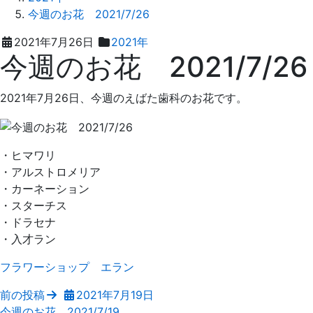
今週のお花 2021/7/26
2021
え
2021年7月26日
2021年
今週のお花 2021/7/26
年
ば
7
た
月
歯
2021年7月26日、今週のえばた歯科のお花です。
26
科
日
・ヒマワリ
・アルストロメリア
・カーネーション
・スターチス
・ドラセナ
・入才ラン
フラワーショップ エラン
前の投稿
2021年7月19日
今週のお花 2021/7/19