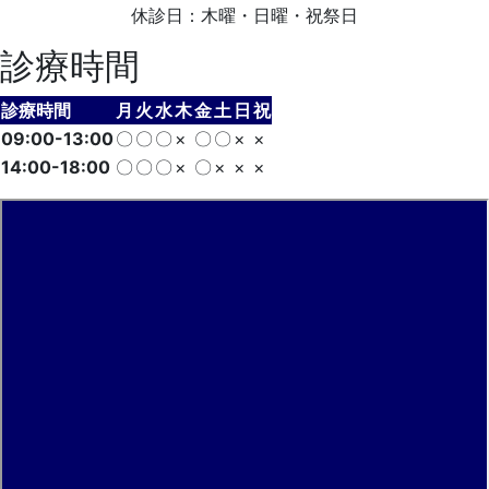
休診日：木曜・日曜・祝祭日
診療時間
診療時間
月
火
水
木
金
土
日
祝
09:00-13:00
〇
〇
〇
×
〇
〇
×
×
14:00-18:00
〇
〇
〇
×
〇
×
×
×