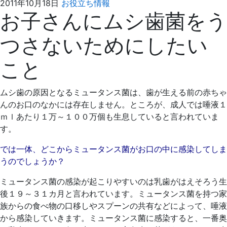
2021
え
2011年10月18日
お役立ち情報
お子さんにムシ歯菌をう
年
ば
4
た
つさないためにしたい
月
歯
4
科
こと
日
ムシ歯の原因となるミュータンス菌は、歯が生える前の赤ちゃ
んのお口のなかには存在しません。ところが、成人では唾液１
ｍｌあたり１万～１００万個も生息していると言われていま
す。
では一体、どこからミュータンス菌がお口の中に感染してしま
うのでしょうか？
ミュータンス菌の感染が起こりやすいのは乳歯がはえそろう生
後１９～３１カ月と言われています。ミュータンス菌を持つ家
族からの食べ物の口移しやスプーンの共有などによって、唾液
から感染していきます。ミュータンス菌に感染すると、一番奥