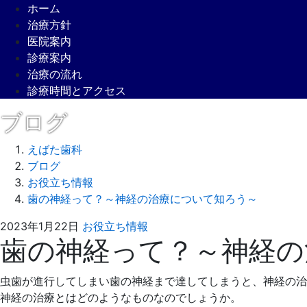
ホーム
治療方針
医院案内
診療案内
治療の流れ
診療時間とアクセス
ブログ
えばた歯科
ブログ
お役立ち情報
歯の神経って？～神経の治療について知ろう～
2022
え
2023年1月22日
お役立ち情報
歯の神経って？～神経の
年
ば
12
た
月
歯
虫歯が進行してしまい歯の神経まで達してしまうと、神経の治
19
科
神経の治療とはどのようなものなのでしょうか。