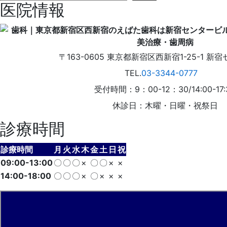
医院情報
〒163-0605
東京都
新宿区
西新宿1-25-1
新宿
TEL.
03-3344-0777
受付時間：9：00-12：30/14:00-17:
休診日：木曜・日曜・祝祭日
診療時間
診療時間
月
火
水
木
金
土
日
祝
09:00-13:00
〇
〇
〇
×
〇
〇
×
×
14:00-18:00
〇
〇
〇
×
〇
×
×
×